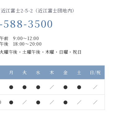
近江富士2-5-2（近江富士団地内）
-588-3500
午前 9:00～12:00
午後 18:00～20:00
火曜午後・土曜午後・木曜・日曜・祝日
月
火
水
木
金
土
日/祝
●
●
●
／
●
●
／
0
●
／
●
／
●
／
／