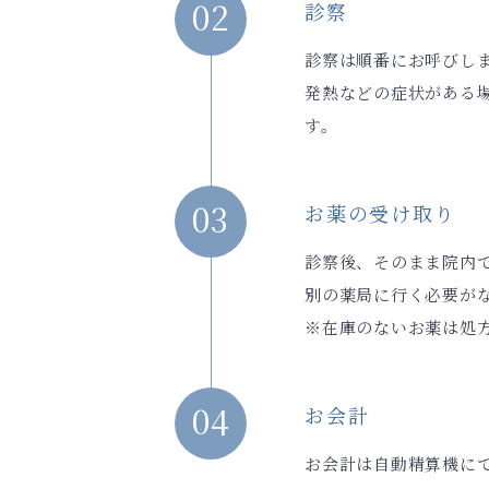
02
診察
診察は順番にお呼びし
発熱などの症状がある
す。
03
お薬の受け取り
診察後、そのまま院内
別の薬局に行く必要が
※在庫のないお薬は処
04
お会計
お会計は自動精算機に